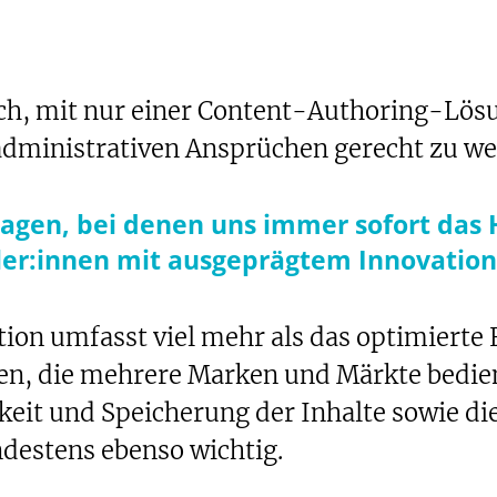
ch, mit nur einer Content-Authoring-Lösu
dministrativen Ansprüchen gerecht zu w
ragen, bei denen uns immer sofort das 
kler:innen mit ausgeprägtem Innovatio
on umfasst viel mehr als das optimierte E
n, die mehrere Marken und Märkte bedien
eit und Speicherung der Inhalte sowie die
xt-to-Speech
estens ebenso wichtig.
are
okmark