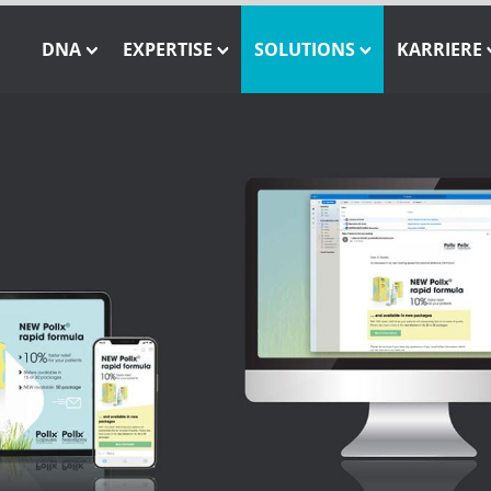
DNA
EXPERTISE
SOLUTIONS
KARRIERE
Unsere Mission
Closed-Loop-Marketing
INSTATAG
Unsere S
Unser Team
Consulting
SHOWCASE
Unsere Werte
Solution Engineering
SHOWCASE Pay-Per-Ass
WE CARE – Unsere Projekte
Interaktive 3D Visualisierung
ONE MESSAGE