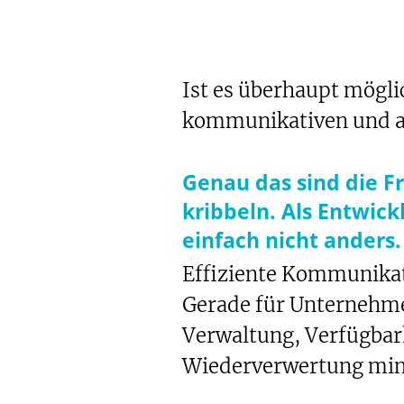
Ist es überhaupt mögli
kommunikativen und a
Genau das sind die F
kribbeln. Als Entwic
einfach nicht anders.
Effiziente Kommunikati
Gerade für Unternehme
Verwaltung, Verfügbark
Te
Wiederverwertung mind
Sh
Bo