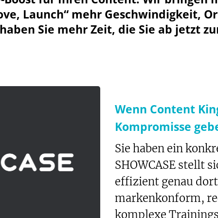
ove, Launch“
mehr Geschwindigkeit, Ord
haben Sie mehr Zeit, die Sie ab jetzt zu
Wenn Content King 
Kompromisse geb
Sie haben ein konk
SHOWCASE stellt sic
effizient genau do
markenkonform, rec
komplexe Trainings