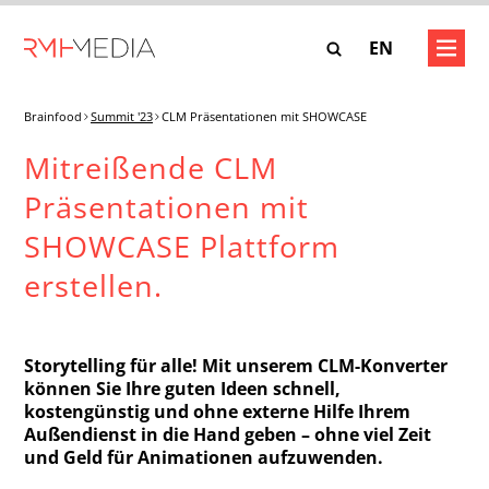
Skip
to
S
KARRIERE
BRAINFOOD
EN
main
DNA
content
Brainfood
Summit '23
CLM Präsentationen mit SHOWCASE
g
AG
Unsere Stellenangebote
Unsere Mission
EXPERTISE
Mitreißende CLM
Unser Team
ASE
Präsentationen mit
Closed-Loop-Marketing
SOLUTIONS
SHOWCASE Plattform
Unsere Werte
E Pay-Per-Asset
Consulting
erstellen.
WE CARE – Unsere Projekte
INSTATAG
KARRIERE
Solution Engineering
sierung
SSAGE
SHOWCASE
Interaktive 3D Visualisierung
Unsere Stellenangebote
Storytelling für alle! Mit unserem CLM-Konverter
BRAINFOOD
SHOWCASE Pay-Per-Asset
können Sie Ihre guten Ideen schnell,
kostengünstig und ohne externe Hilfe Ihrem
Außendienst in die Hand geben – ohne viel Zeit
ONE MESSAGE
und Geld für Animationen aufzuwenden.